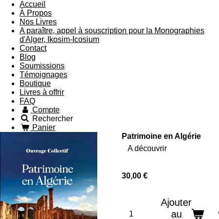
Accueil
À Propos
Nos Livres
A paraître, appel à souscription pour la Monographies
d'Alger, Ikosim-Icosium
Contact
Blog
Soumissions
Témoignages
Boutique
Livres à offrir
FAQ
Compte
Rechercher
Panier
Patrimoine en Algérie
A découvrir
30,00 €
Ajouter
au