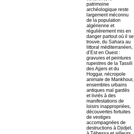
patrimoine
archéologique reste
largement méconnu
de la population
algérienne et
régulièrement mis en
danger partout où il se
trouve, du Sahara au
littoral méditerranéen,
d’Est en Ouest :
gravures et peintures
rupestres de la Tassili
des Ajjers et du
Hoggar, nécropole
animale de Mankhour,
ensembles urbains
antiques mal gardés
et livrés à des
manifestations de
loisirs inappropriées,
découvertes fortuites
de vestiges
accompagnées de
destructions à Djidjel,
à Tébessa et ailleurs.