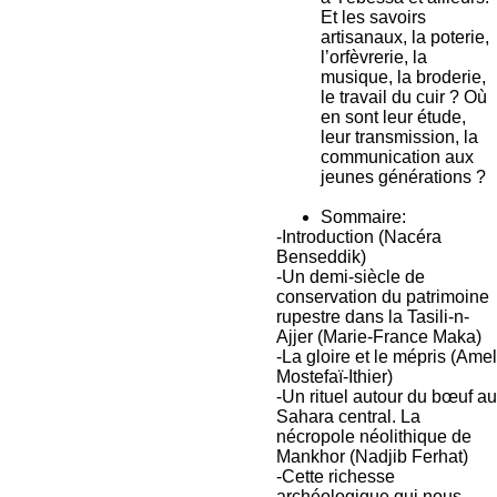
Et les savoirs
artisanaux, la poterie,
l’orfèvrerie, la
musique, la broderie,
le travail du cuir ? Où
en sont leur étude,
leur transmission, la
communication aux
jeunes générations ?
Sommaire:
-Introduction (Nacéra
Benseddik)
-Un demi-siècle de
conservation du patrimoine
rupestre dans la Tasili-n-
Ajjer (Marie-France Maka)
-La gloire et le mépris (Amel
Mostefaï-Ithier)
-Un rituel autour du bœuf au
Sahara central. La
nécropole néolithique de
Mankhor (Nadjib Ferhat)
-Cette richesse
archéologique qui nous