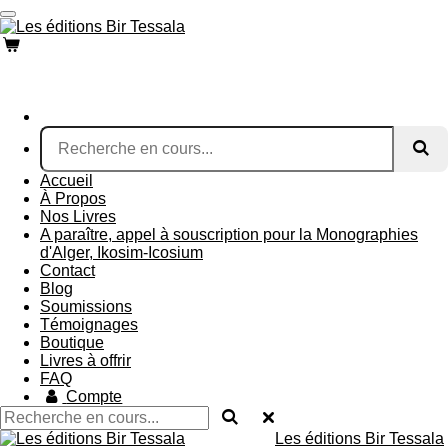
Passer
au
contenu
principal
Accueil
À Propos
Nos Livres
A paraître, appel à souscription pour la Monographies
d'Alger, Ikosim-Icosium
Contact
Blog
Soumissions
Témoignages
Boutique
Livres à offrir
FAQ
Compte
Les éditions Bir Tessala