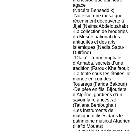
agace
(Nacéra Benseddik)
-Note sur une mosaïque
récemment découverte à
Jijel (Naïma Abdelouahab)
-La collection de broderies
du Musée national des
antiquités et des arts
islamiques (Nadia Saou-
Dufrêne)
-'Dlala' : Tenue nuptiale
d’Annaba, secrets d’une
tradition (Farouk Khelfaoui)
-La tente sous les étoiles, le
monde en cuir des
Touaregs (Farida Bakouri)
-De père en fils. Bijoutiers
d’Algérie, gardiens d’un
savoir faire ancestral
(Tatiana Benfoughal)
-Les instruments de
musique utilisés dans le
patrimoine musical Algérien
(Hafid Mouats)